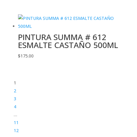
PINTURA SUMMA # 612
ESMALTE CASTAÑO 500ML
$
175.00
1
2
3
4
…
11
12