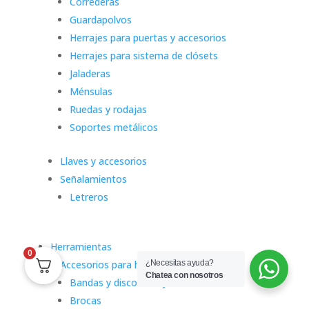
Correderas
Guardapolvos
Herrajes para puertas y accesorios
Herrajes para sistema de clósets
Jaladeras
Ménsulas
Ruedas y rodajas
Soportes metálicos
Llaves y accesorios
Señalamientos
Letreros
Herramientas
0
Accesorios para herramientas eléctricas
¿Necesitas ayuda?
Chatea con nosotros
Bandas y discos de lija
Brocas