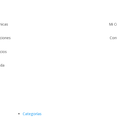
micas
Mi C
ciones
Con
icios
uda
Categorías