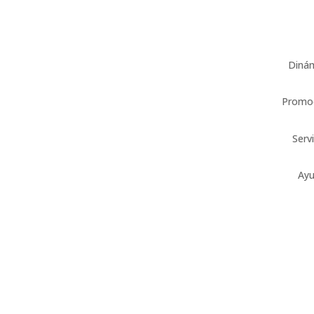
Diná
Promo
Serv
Ay