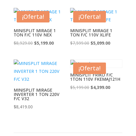
era:
es:
original
actual
$7,999.00.
$5,999.00.
era:
es:
¡Oferta!
¡Oferta!
$7,999.00.
$4,199.00.
MINISPLIT MIRAGE 1
MINISPLIT MIRAGE 1
TON F/C 110V NEX
TON F/C 110V XLIFE
El
El
El
El
$
8,929.00
$
5,199.00
$
7,599.00
$
5,099.00
precio
precio
precio
precio
original
actual
original
actual
era:
es:
era:
es:
¡Oferta!
$8,929.00.
$5,199.00.
$7,599.00.
$5,099.00.
MINISPLIT FRIKO F/C
1TON 110V FKEMAJ121H
El
El
$
5,199.00
$
4,399.00
MINISPLIT MIRAGE
INVERTER 1 TON 220V
precio
precio
F/C V32
original
actual
$
8,419.00
era:
es:
$5,199.00.
$4,399.00.