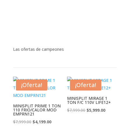
Las ofertas de campeones
¡Oferta!
¡Oferta!
MINISPLIT MIRAGE 1
TON F/C 110V LIFE12+
MINISPLIT PRIME 1 TON
110 FRIO/CALOR MOD
El
El
$
7,999.00
$
5,999.00
EMPRN121
precio
precio
El
El
$
7,999.00
$
4,199.00
original
actual
precio
precio