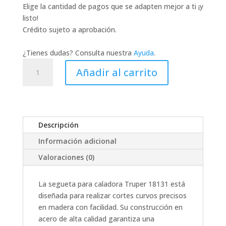
Elige la cantidad de pagos que se adapten mejor a ti ¡y
listo!
Crédito sujeto a aprobación.
¿Tienes dudas? Consulta nuestra
Ayuda
.
18131
Añadir al carrito
SEGUETA
P/
CALADORA
P/
CORTES
Descripción
CURVOS
Información adicional
P/
MADERA
Valoraciones (0)
TRUPER
cantidad
La segueta para caladora Truper 18131 está
diseñada para realizar cortes curvos precisos
en madera con facilidad. Su construcción en
acero de alta calidad garantiza una