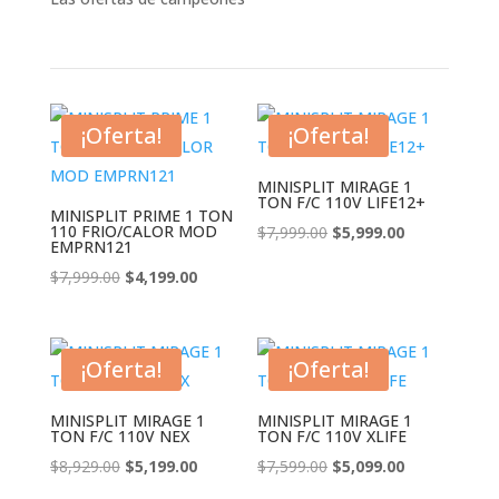
¡Oferta!
¡Oferta!
MINISPLIT MIRAGE 1
TON F/C 110V LIFE12+
MINISPLIT PRIME 1 TON
110 FRIO/CALOR MOD
El
El
$
7,999.00
$
5,999.00
EMPRN121
precio
precio
El
El
$
7,999.00
$
4,199.00
original
actual
precio
precio
era:
es:
original
actual
$7,999.00.
$5,999.00.
era:
es:
¡Oferta!
¡Oferta!
$7,999.00.
$4,199.00.
MINISPLIT MIRAGE 1
MINISPLIT MIRAGE 1
TON F/C 110V NEX
TON F/C 110V XLIFE
El
El
El
El
$
8,929.00
$
5,199.00
$
7,599.00
$
5,099.00
precio
precio
precio
precio