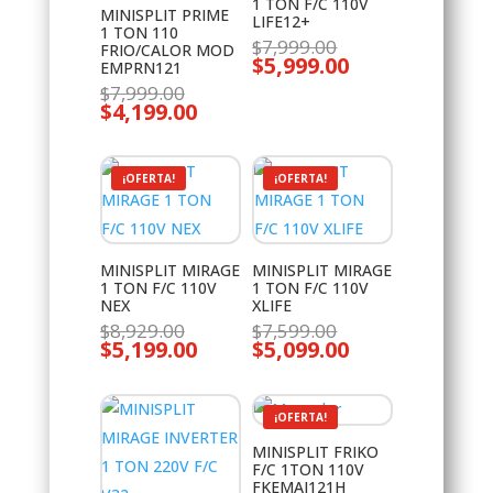
1 TON F/C 110V
MINISPLIT PRIME
LIFE12+
1 TON 110
El
$
7,999.00
FRIO/CALOR MOD
$
5,999.00
precio
El
EMPRN121
original
precio
El
$
7,999.00
era:
actual
$
4,199.00
precio
El
$7,999.00.
es:
original
precio
$5,999.00.
era:
actual
$7,999.00.
es:
$4,199.00.
¡OFERTA!
¡OFERTA!
MINISPLIT MIRAGE
MINISPLIT MIRAGE
1 TON F/C 110V
1 TON F/C 110V
NEX
XLIFE
El
El
$
8,929.00
$
7,599.00
$
5,199.00
precio
$
5,099.00
precio
El
El
original
original
precio
precio
era:
era:
actual
actual
$8,929.00.
$7,599.00.
es:
es:
$5,199.00.
$5,099.00.
¡OFERTA!
MINISPLIT FRIKO
F/C 1TON 110V
FKEMAJ121H