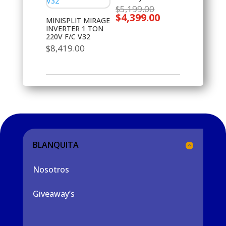
El
$
5,199.00
$
4,399.00
precio
El
MINISPLIT MIRAGE
original
precio
INVERTER 1 TON
era:
actual
220V F/C V32
$5,199.00.
es:
$
8,419.00
$4,399.00.
BLANQUITA
Nosotros
Giveaway’s