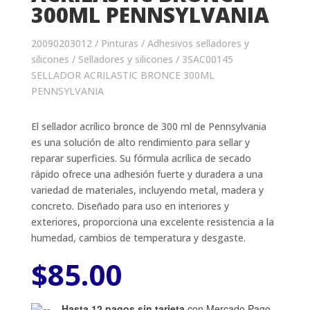
300ML PENNSYLVANIA
20090203012
/
Pinturas
/
Adhesivos selladores y
silicones
/
Selladores y silicones
/ 3SAC00145
SELLADOR ACRILASTIC BRONCE 300ML
PENNSYLVANIA
El sellador acrílico bronce de 300 ml de Pennsylvania
es una solución de alto rendimiento para sellar y
reparar superficies. Su fórmula acrílica de secado
rápido ofrece una adhesión fuerte y duradera a una
variedad de materiales, incluyendo metal, madera y
concreto. Diseñado para uso en interiores y
exteriores, proporciona una excelente resistencia a la
humedad, cambios de temperatura y desgaste.
$
85.00
Hasta 12 pagos sin tarjeta
con Mercado Pago.