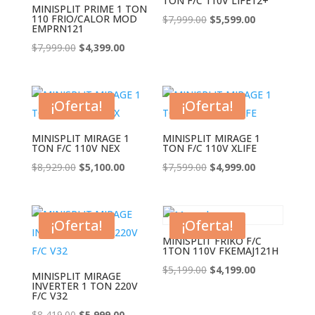
TON F/C 110V LIFE12+
MINISPLIT PRIME 1 TON
110 FRIO/CALOR MOD
El
El
$
7,999.00
$
5,599.00
EMPRN121
precio
precio
El
El
$
7,999.00
$
4,399.00
original
actual
precio
precio
era:
es:
original
actual
$7,999.00.
$5,599.00.
era:
es:
¡Oferta!
¡Oferta!
$7,999.00.
$4,399.00.
MINISPLIT MIRAGE 1
MINISPLIT MIRAGE 1
TON F/C 110V NEX
TON F/C 110V XLIFE
El
El
El
El
$
8,929.00
$
5,100.00
$
7,599.00
$
4,999.00
precio
precio
precio
precio
original
actual
original
actual
era:
es:
era:
es:
¡Oferta!
¡Oferta!
$8,929.00.
$5,100.00.
$7,599.00.
$4,999.00.
MINISPLIT FRIKO F/C
1TON 110V FKEMAJ121H
El
El
$
5,199.00
$
4,199.00
MINISPLIT MIRAGE
INVERTER 1 TON 220V
precio
precio
F/C V32
original
actual
El
El
$
8,419.00
$
5,999.00