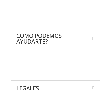
Nosotros
Giveaway’s
COMO PODEMOS
AYUDARTE?
Contáctanos
Preguntas frecuentes
LEGALES
Aviso de Privacidad
Términos y condiciones