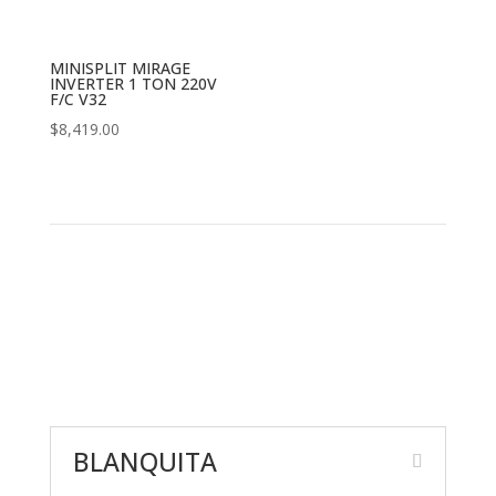
original
actual
era:
es:
$5,199.00.
$4,399.00.
MINISPLIT MIRAGE
INVERTER 1 TON 220V
F/C V32
$
8,419.00
BLANQUITA