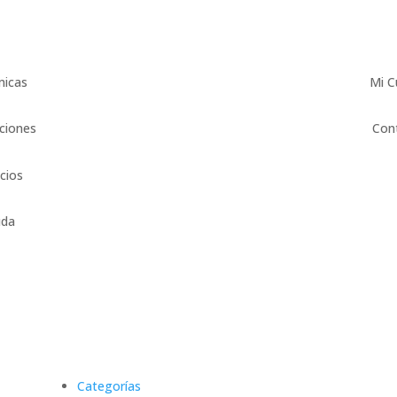
micas
Mi C
ciones
Con
icios
uda
Categorías