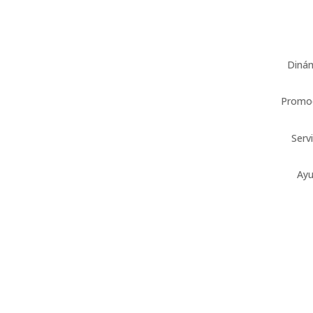
Diná
Promo
Serv
Ay