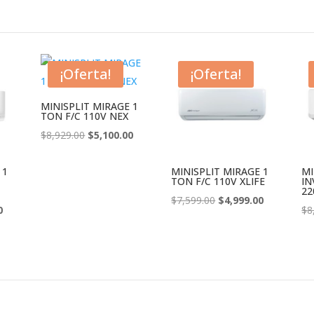
¡Oferta!
¡Oferta!
MINISPLIT MIRAGE 1
TON F/C 110V NEX
El
El
$
8,929.00
$
5,100.00
precio
precio
original
actual
 1
MINISPLIT MIRAGE 1
MI
TON F/C 110V XLIFE
IN
era:
es:
22
El
El
$
7,599.00
$
4,999.00
$8,929.00.
$5,100.00.
El
0
$
8
precio
precio
precio
original
actual
actual
era:
es:
es:
$7,599.00.
$4,999.00.
.
$5,599.00.