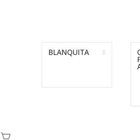
BLANQUITA
Nosotros
Giveaway’s
C
P