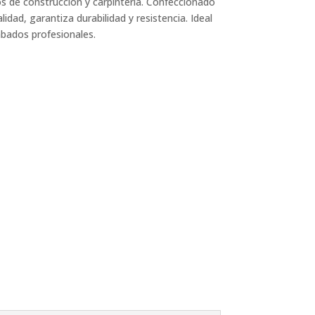
s de construcción y carpintería. Confeccionado
idad, garantiza durabilidad y resistencia. Ideal
abados profesionales.