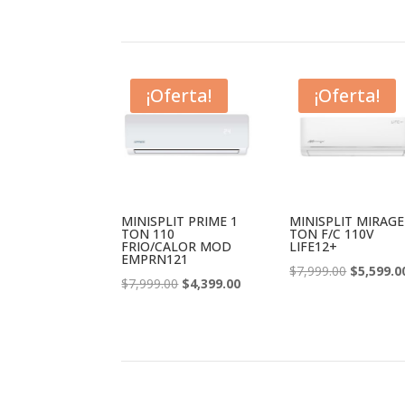
¡Oferta!
¡Oferta!
MINISPLIT PRIME 1
MINISPLIT MIRAGE
TON 110
TON F/C 110V
FRIO/CALOR MOD
LIFE12+
EMPRN121
El
$
7,999.00
$
5,599.0
El
El
$
7,999.00
$
4,399.00
precio
precio
precio
original
original
actual
era:
era:
es:
$7,999.00
$7,999.00.
$4,399.00.