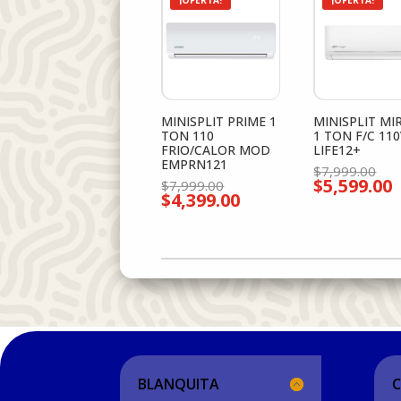
¡OFERTA!
¡OFERTA!
MINISPLIT PRIME 1
MINISPLIT MI
TON 110
1 TON F/C 11
FRIO/CALOR MOD
LIFE12+
EMPRN121
El
$
7,999.00
$
5,599.00
El
pre
$
7,999.00
E
$
4,399.00
precio
orig
El
p
original
era:
precio
a
era:
$7,
actual
e
$7,999.00.
es:
$
$4,399.00.
BLANQUITA