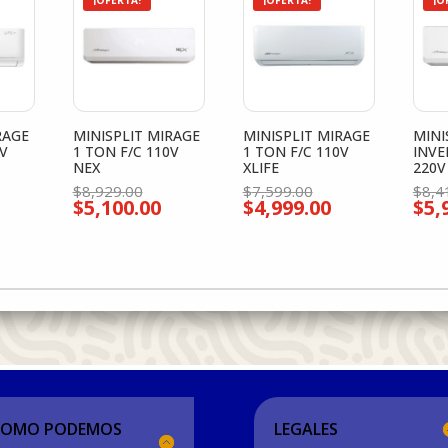
¡OFERTA!
¡OFERTA!
¡O
RAGE
MINISPLIT MIRAGE
MINISPLIT MIRAGE
MINI
0V
1 TON F/C 110V
1 TON F/C 110V
INVE
NEX
XLIFE
220V
El
El
$
8,929.00
$
7,599.00
$
8,4
$
5,100.00
$
4,999.00
$
5,
cio
precio
precio
l
El
El
inal
original
original
recio
precio
precio
era:
era:
ctual
actual
actual
999.00.
$8,929.00.
$7,599.00.
s:
es:
es:
5,599.00.
$5,100.00.
$4,999.00.
COMO PODEMOS
LEGALES