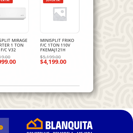
FERTA!
¡OFERTA!
SPLIT MIRAGE
MINISPLIT FRIKO
RTER 1 TON
F/C 1TON 110V
 F/C V32
FKEMAJ121H
El
El
19.00
$
5,199.00
999.00
$
4,199.00
precio
precio
El
El
original
original
precio
precio
era:
era:
actual
actual
$8,419.00.
$5,199.00.
es:
es:
$5,999.00.
$4,199.00.