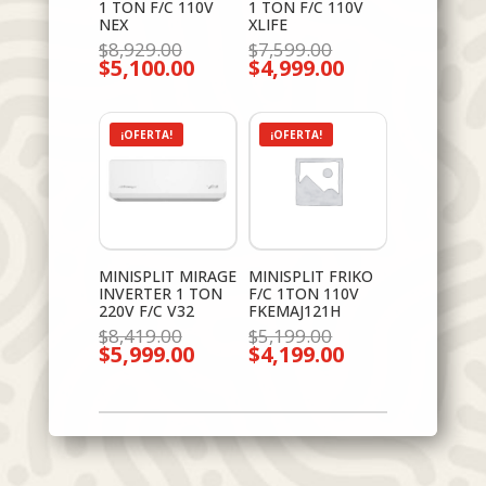
1 TON F/C 110V
1 TON F/C 110V
NEX
XLIFE
El
El
$
8,929.00
$
7,599.00
$
5,100.00
precio
$
4,999.00
precio
El
El
original
original
precio
precio
era:
era:
actual
actual
$8,929.00.
$7,599.00.
es:
es:
$5,100.00.
$4,999.00.
¡OFERTA!
¡OFERTA!
MINISPLIT MIRAGE
MINISPLIT FRIKO
INVERTER 1 TON
F/C 1TON 110V
220V F/C V32
FKEMAJ121H
El
El
$
8,419.00
$
5,199.00
$
5,999.00
precio
$
4,199.00
precio
El
El
original
original
precio
precio
era:
era:
actual
actual
$8,419.00.
$5,199.00.
es:
es:
$5,999.00.
$4,199.00.