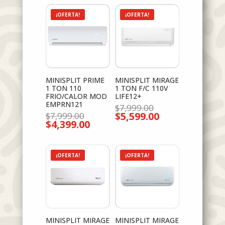
¡OFERTA!
¡OFERTA!
MINISPLIT PRIME
MINISPLIT MIRAGE
1 TON 110
1 TON F/C 110V
FRIO/CALOR MOD
LIFE12+
EMPRN121
El
$
7,999.00
El
$
5,599.00
precio
$
7,999.00
El
$
4,399.00
precio
original
El
precio
original
era:
precio
actual
era:
$7,999.00.
actual
es:
$7,999.00.
es:
$5,599.00.
$4,399.00.
¡OFERTA!
¡OFERTA!
MINISPLIT MIRAGE
MINISPLIT MIRAGE