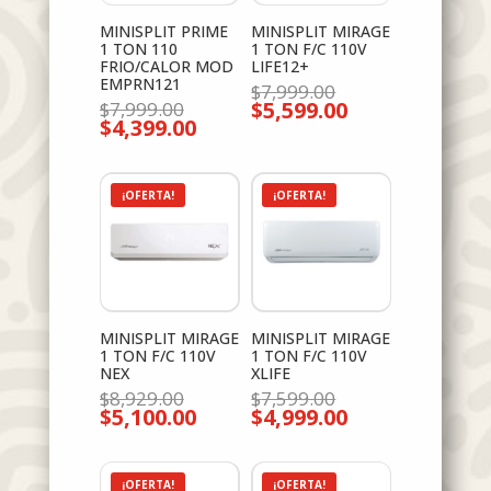
MINISPLIT PRIME
MINISPLIT MIRAGE
1 TON 110
1 TON F/C 110V
FRIO/CALOR MOD
LIFE12+
EMPRN121
El
$
7,999.00
El
$
5,599.00
precio
$
7,999.00
El
$
4,399.00
precio
original
El
precio
original
era:
precio
actual
era:
$7,999.00.
actual
es:
$7,999.00.
es:
$5,599.00.
$4,399.00.
¡OFERTA!
¡OFERTA!
MINISPLIT MIRAGE
MINISPLIT MIRAGE
1 TON F/C 110V
1 TON F/C 110V
NEX
XLIFE
El
El
$
8,929.00
$
7,599.00
$
5,100.00
precio
$
4,999.00
precio
El
El
original
original
precio
precio
era:
era:
actual
actual
$8,929.00.
$7,599.00.
es:
es:
$5,100.00.
$4,999.00.
¡OFERTA!
¡OFERTA!