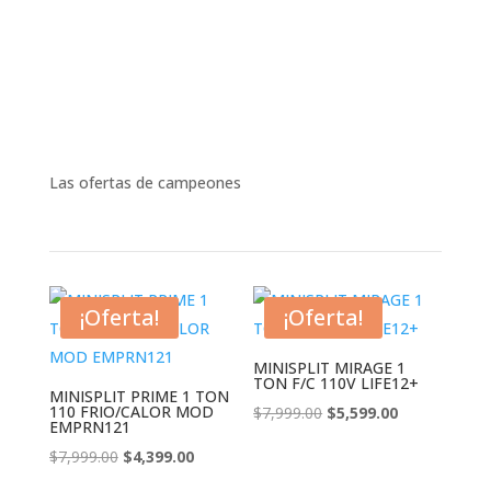
Las ofertas de campeones
¡Oferta!
¡Oferta!
MINISPLIT MIRAGE 1
TON F/C 110V LIFE12+
MINISPLIT PRIME 1 TON
110 FRIO/CALOR MOD
El
El
$
7,999.00
$
5,599.00
EMPRN121
precio
precio
El
El
$
7,999.00
$
4,399.00
original
actual
precio
precio