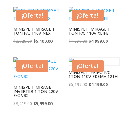
era:
es:
original
actual
$7,999.00.
$5,599.00.
era:
es:
¡Oferta!
¡Oferta!
$7,999.00.
$4,399.00.
MINISPLIT MIRAGE 1
MINISPLIT MIRAGE 1
TON F/C 110V NEX
TON F/C 110V XLIFE
El
El
El
El
$
8,929.00
$
5,100.00
$
7,599.00
$
4,999.00
precio
precio
precio
precio
original
actual
original
actual
era:
es:
era:
es:
¡Oferta!
¡Oferta!
$8,929.00.
$5,100.00.
$7,599.00.
$4,999.00.
MINISPLIT FRIKO F/C
1TON 110V FKEMAJ121H
El
El
$
5,199.00
$
4,199.00
MINISPLIT MIRAGE
INVERTER 1 TON 220V
precio
precio
F/C V32
original
actual
El
El
$
8,419.00
$
5,999.00
era:
es:
precio
precio
$5,199.00.
$4,199.00.
original
actual
era:
es: