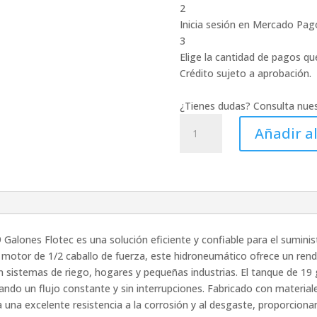
2
Inicia sesión en Mercado Pag
3
Elige la cantidad de pagos que
Crédito sujeto a aprobación.
¿Tienes dudas? Consulta nue
HIDRONEUMATICO
Añadir al
1/2HP
TANQUE
19
GLS.FLOTEC
(DESCPP)
cantidad
alones Flotec es una solución eficiente y confiable para el sumini
 motor de 1/2 caballo de fuerza, este hidroneumático ofrece un rend
sistemas de riego, hogares y pequeñas industrias. El tanque de 19
ando un flujo constante y sin interrupciones. Fabricado con material
una excelente resistencia a la corrosión y al desgaste, proporcionan