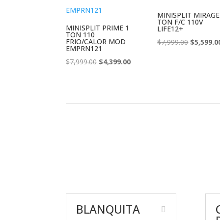
MINISPLIT MIRAGE
TON F/C 110V
MINISPLIT PRIME 1
LIFE12+
TON 110
FRIO/CALOR MOD
El
$
7,999.00
$
5,599.0
EMPRN121
precio
El
El
$
7,999.00
$
4,399.00
original
precio
precio
era:
original
actual
$7,999.00
era:
es:
$7,999.00.
$4,399.00.
BLANQUITA