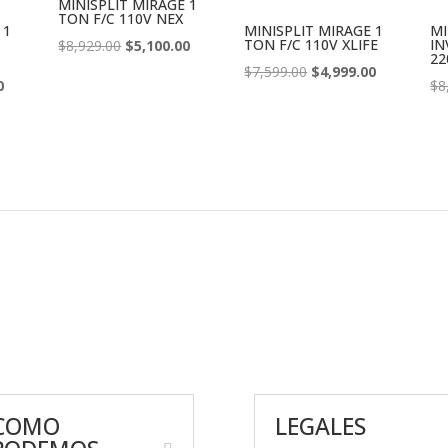
MINISPLIT MIRAGE 1
TON F/C 110V NEX
 1
MINISPLIT MIRAGE 1
MI
El
El
TON F/C 110V XLIFE
IN
$
8,929.00
$
5,100.00
22
precio
precio
El
El
$
7,599.00
$
4,999.00
El
0
$
8
original
actual
precio
precio
precio
era:
es:
original
actual
actual
$8,929.00.
$5,100.00.
era:
es:
es:
$7,599.00.
$4,999.00.
.
$5,599.00.
COMO
LEGALES