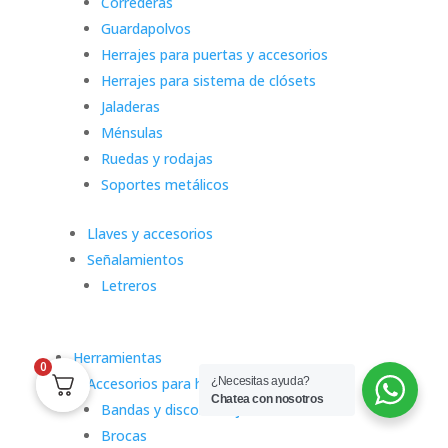
Correderas
Guardapolvos
Herrajes para puertas y accesorios
Herrajes para sistema de clósets
Jaladeras
Ménsulas
Ruedas y rodajas
Soportes metálicos
Llaves y accesorios
Señalamientos
Letreros
Herramientas
0
Accesorios para herramientas eléctricas
¿Necesitas ayuda?
Chatea con nosotros
Bandas y discos de lija
Brocas