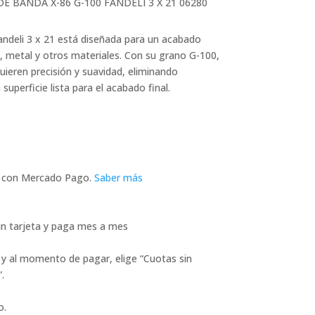
 DE BANDA X-86 G-100 FANDELI 3 X 21 06280
andeli 3 x 21 está diseñada para un acabado
, metal y otros materiales. Con su grano G-100,
uieren precisión y suavidad, eliminando
uperficie lista para el acabado final.
con Mercado Pago.
Saber más
n tarjeta y paga mes a mes
 y al momento de pagar, elige “Cuotas sin
.
o.