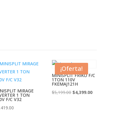
¡Oferta!
MINISPLIT FRIKO F/C
1TON 110V
FKEMAJ121H
NISPLIT MIRAGE
El
El
$
5,199.00
$
4,399.00
VERTER 1 TON
0V F/C V32
precio
precio
,419.00
original
actual
era:
es:
$5,199.00.
$4,399.00.