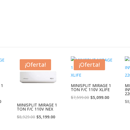
¡Oferta!
¡Oferta!
 1
MINISPLIT MIRAGE 1
MI
TON F/C 110V XLIFE
IN
22
El
El
$
7,599.00
$
5,099.00
El
0
$
8
precio
precio
MINISPLIT MIRAGE 1
precio
TON F/C 110V NEX
original
actual
actual
El
El
$
8,929.00
$
5,199.00
era:
es:
es:
precio
precio
$7,599.00.
$5,099.00.