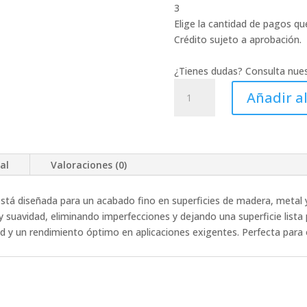
3
Elige la cantidad de pagos que
Crédito sujeto a aprobación.
¿Tienes dudas? Consulta nue
LIJA
Añadir al
DE
BANDA
X-
86
al
Valoraciones (0)
G-
100
FANDELI
 está diseñada para un acabado fino en superficies de madera, metal 
3
 y suavidad, eliminando imperfecciones y dejando una superficie lista 
X
dad y un rendimiento óptimo en aplicaciones exigentes. Perfecta para
21
06280
cantidad