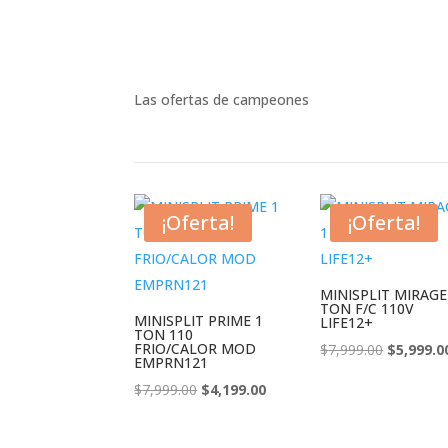
Las ofertas de campeones
¡Oferta!
¡Oferta!
MINISPLIT MIRAGE
TON F/C 110V
MINISPLIT PRIME 1
LIFE12+
TON 110
FRIO/CALOR MOD
El
$
7,999.00
$
5,999.0
EMPRN121
precio
El
El
$
7,999.00
$
4,199.00
original
precio
precio
era:
original
actual