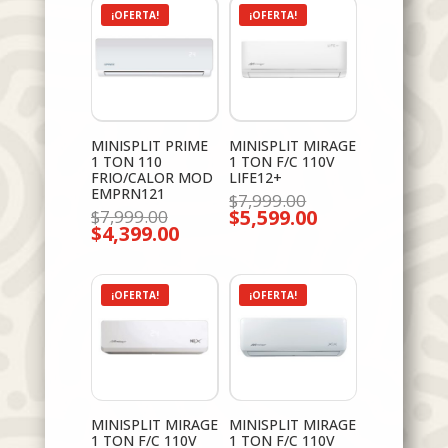
¡OFERTA!
¡OFERTA!
MINISPLIT PRIME
MINISPLIT MIRAGE
1 TON 110
1 TON F/C 110V
FRIO/CALOR MOD
LIFE12+
EMPRN121
El
$
7,999.00
El
$
5,599.00
precio
$
7,999.00
El
$
4,399.00
precio
original
El
precio
original
era:
precio
actual
era:
$7,999.00.
actual
es:
$7,999.00.
es:
$5,599.00.
$4,399.00.
¡OFERTA!
¡OFERTA!
MINISPLIT MIRAGE
MINISPLIT MIRAGE
1 TON F/C 110V
1 TON F/C 110V