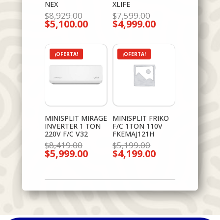
NEX
XLIFE
El
El
$
8,929.00
$
7,599.00
$
5,100.00
precio
$
4,999.00
precio
El
El
original
original
precio
precio
era:
era:
actual
actual
$8,929.00.
$7,599.00.
es:
es:
$5,100.00.
$4,999.00.
¡OFERTA!
¡OFERTA!
MINISPLIT MIRAGE
MINISPLIT FRIKO
INVERTER 1 TON
F/C 1TON 110V
220V F/C V32
FKEMAJ121H
El
El
$
8,419.00
$
5,199.00
$
5,999.00
precio
$
4,199.00
precio
El
El
original
original
precio
precio
era:
era:
actual
actual
$8,419.00.
$5,199.00.
es:
es:
$5,999.00.
$4,199.00.