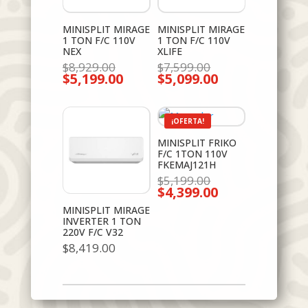
MINISPLIT MIRAGE
MINISPLIT MIRAGE
1 TON F/C 110V
1 TON F/C 110V
NEX
XLIFE
El
El
$
8,929.00
$
7,599.00
$
5,199.00
precio
$
5,099.00
precio
El
El
original
original
precio
precio
era:
era:
actual
actual
$8,929.00.
$7,599.00.
es:
es:
$5,199.00.
$5,099.00.
¡OFERTA!
MINISPLIT FRIKO
F/C 1TON 110V
FKEMAJ121H
El
$
5,199.00
$
4,399.00
precio
El
original
precio
MINISPLIT MIRAGE
era:
actual
INVERTER 1 TON
$5,199.00.
es:
220V F/C V32
$4,399.00.
$
8,419.00