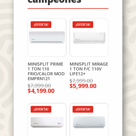
¡OFERTA!
¡OFERTA!
MINISPLIT PRIME
MINISPLIT MIRAGE
1 TON 110
1 TON F/C 110V
FRIO/CALOR MOD
LIFE12+
EMPRN121
El
$
7,999.00
El
$
5,999.00
precio
$
7,999.00
El
$
4,199.00
precio
original
El
precio
original
era:
precio
actual
era:
$7,999.00.
actual
es:
$7,999.00.
es:
$5,999.00.
$4,199.00.
¡OFERTA!
¡OFERTA!