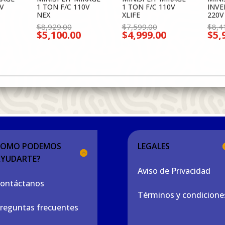
0V
1 TON F/C 110V
1 TON F/C 110V
INVE
NEX
XLIFE
220V
El
El
$
8,929.00
$
7,599.00
$
8,4
$
5,100.00
$
4,999.00
$
5,
cio
precio
precio
l
El
El
inal
original
original
recio
precio
precio
era:
era:
ctual
actual
actual
999.00.
$8,929.00.
$7,599.00.
s:
es:
es:
5,599.00.
$5,100.00.
$4,999.00.
COMO PODEMOS
LEGALES
AYUDARTE?
Aviso de Privacidad
ontáctanos
Términos y condicione
reguntas frecuentes