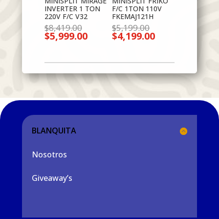
MINISPLIT MIRAGE
MINISPLIT FRIKO
INVERTER 1 TON
F/C 1TON 110V
220V F/C V32
FKEMAJ121H
El
El
$
8,419.00
$
5,199.00
$
5,999.00
precio
$
4,199.00
precio
El
El
original
original
precio
precio
era:
era:
actual
actual
$8,419.00.
$5,199.00.
es:
es:
$5,999.00.
$4,199.00.
BLANQUITA
Nosotros
Giveaway’s