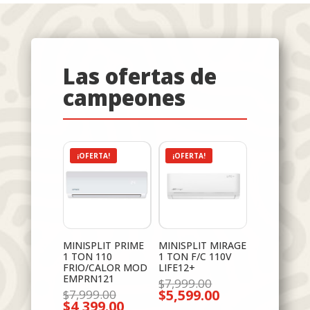
Las ofertas de
campeones
¡OFERTA!
¡OFERTA!
MINISPLIT PRIME
MINISPLIT MIRAGE
1 TON 110
1 TON F/C 110V
FRIO/CALOR MOD
LIFE12+
EMPRN121
El
$
7,999.00
El
$
5,599.00
precio
$
7,999.00
El
$
4,399.00
precio
original
El
precio