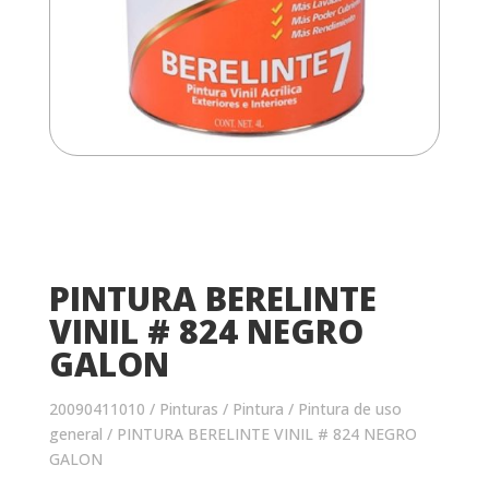
PINTURA BERELINTE
VINIL # 824 NEGRO
GALON
20090411010
/
Pinturas
/
Pintura
/
Pintura de uso
general
/ PINTURA BERELINTE VINIL # 824 NEGRO
GALON