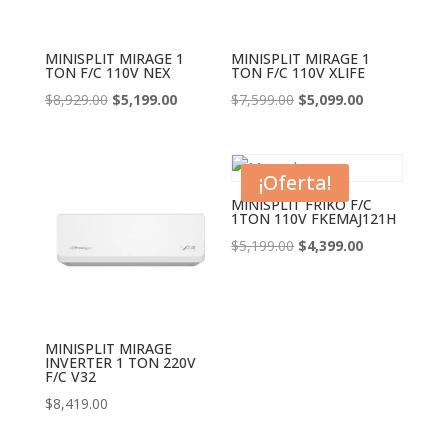
MINISPLIT MIRAGE 1
MINISPLIT MIRAGE 1
TON F/C 110V NEX
TON F/C 110V XLIFE
El
El
El
El
$
8,929.00
$
5,199.00
$
7,599.00
$
5,099.00
precio
precio
precio
precio
original
actual
original
actual
era:
es:
era:
es:
¡Oferta!
$8,929.00.
$5,199.00.
$7,599.00.
$5,099.00.
MINISPLIT FRIKO F/C
1TON 110V FKEMAJ121H
El
El
$
5,199.00
$
4,399.00
precio
precio
original
actual
era:
es:
$5,199.00.
$4,399.00.
MINISPLIT MIRAGE
INVERTER 1 TON 220V
F/C V32
$
8,419.00