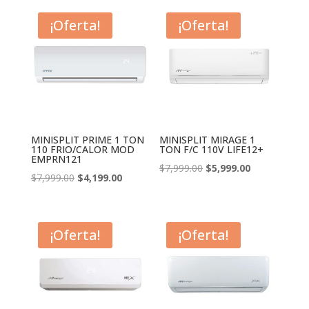
¡Oferta!
¡Oferta!
MINISPLIT PRIME 1 TON
MINISPLIT MIRAGE 1
110 FRIO/CALOR MOD
TON F/C 110V LIFE12+
EMPRN121
El
El
$
7,999.00
$
5,999.00
El
El
$
7,999.00
$
4,199.00
precio
precio
precio
precio
original
actual
original
actual
era:
es:
era:
es:
¡Oferta!
¡Oferta!
$7,999.00.
$5,999.00.
$7,999.00.
$4,199.00.