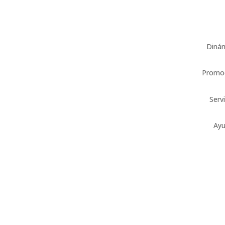
Diná
Promo
Serv
Ay