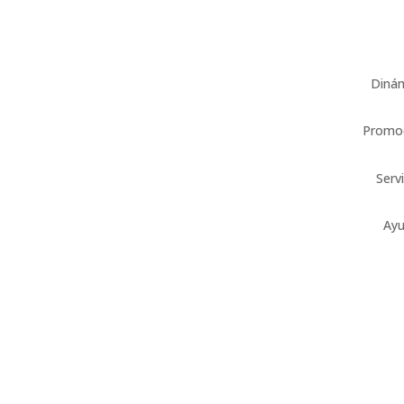
Diná
Promo
Serv
Ay