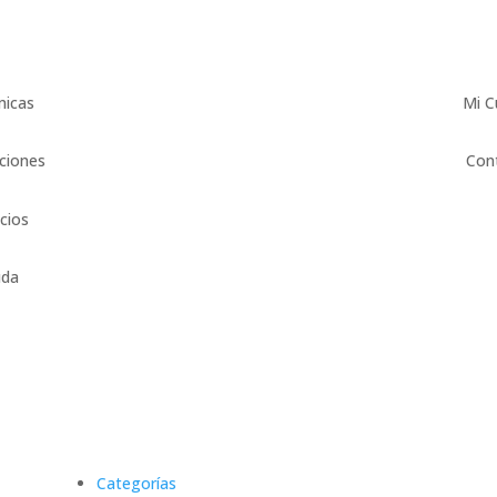
micas
Mi C
ciones
Con
icios
uda
Categorías