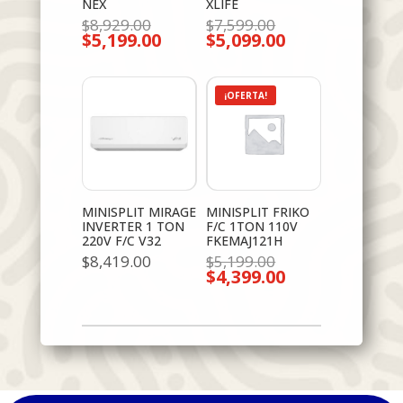
NEX
XLIFE
El
El
$
8,929.00
$
7,599.00
$
5,199.00
precio
$
5,099.00
precio
El
El
original
original
precio
precio
era:
era:
actual
actual
$8,929.00.
$7,599.00.
es:
es:
$5,199.00.
$5,099.00.
¡OFERTA!
MINISPLIT MIRAGE
MINISPLIT FRIKO
INVERTER 1 TON
F/C 1TON 110V
220V F/C V32
FKEMAJ121H
El
$
8,419.00
$
5,199.00
$
4,399.00
precio
El
original
precio
era:
actual
$5,199.00.
es:
$4,399.00.