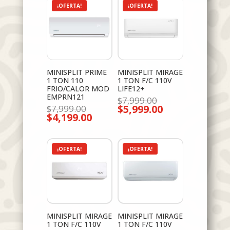
¡OFERTA!
¡OFERTA!
MINISPLIT PRIME
MINISPLIT MIRAGE
1 TON 110
1 TON F/C 110V
FRIO/CALOR MOD
LIFE12+
EMPRN121
El
$
7,999.00
El
$
5,999.00
precio
$
7,999.00
El
$
4,199.00
precio
original
El
precio
original
era:
precio
actual
era:
$7,999.00.
actual
es:
$7,999.00.
es:
$5,999.00.
$4,199.00.
¡OFERTA!
¡OFERTA!
MINISPLIT MIRAGE
MINISPLIT MIRAGE
1 TON F/C 110V
1 TON F/C 110V