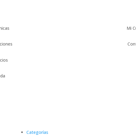
micas
Mi C
ciones
Con
icios
uda
Categorías