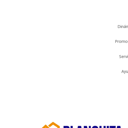
Diná
Promo
Serv
Ay