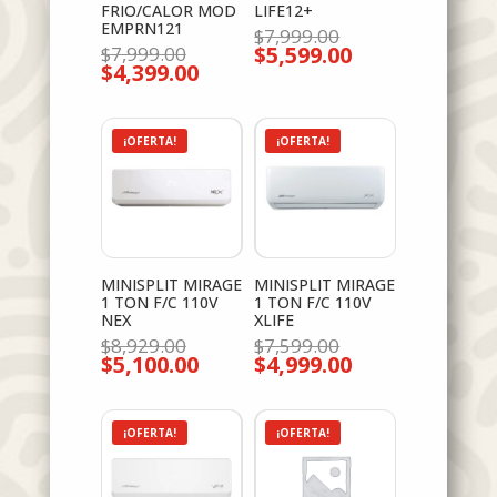
FRIO/CALOR MOD
LIFE12+
EMPRN121
El
$
7,999.00
El
$
5,599.00
precio
$
7,999.00
El
$
4,399.00
precio
original
El
precio
original
era:
precio
actual
era:
$7,999.00.
actual
es:
$7,999.00.
es:
$5,599.00.
$4,399.00.
¡OFERTA!
¡OFERTA!
MINISPLIT MIRAGE
MINISPLIT MIRAGE
1 TON F/C 110V
1 TON F/C 110V
NEX
XLIFE
El
El
$
8,929.00
$
7,599.00
$
5,100.00
precio
$
4,999.00
precio
El
El
original
original
precio
precio
era:
era:
actual
actual
$8,929.00.
$7,599.00.
es:
es:
$5,100.00.
$4,999.00.
¡OFERTA!
¡OFERTA!