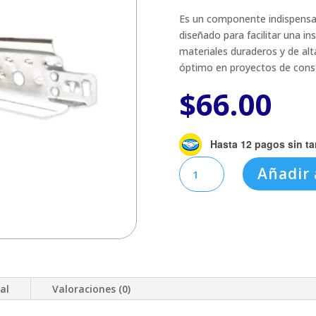
Es un componente indispensa
diseñado para facilitar una in
materiales duraderos y de alt
óptimo en proyectos de const
$
66.00
Hasta 12 pagos sin ta
TEE
Añadir 
SECUNDARIA
.61
PRELUDE
15/16"
XL7328
(500305)
cantidad
al
Valoraciones (0)