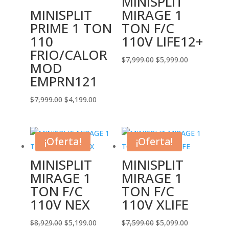
MINISPLIT
MINISPLIT
MIRAGE 1
PRIME 1 TON
TON F/C
110
110V LIFE12+
FRIO/CALOR
El
El
$
7,999.00
$
5,999.00
MOD
precio
precio
EMPRN121
original
actual
El
El
era:
es:
$
7,999.00
$
4,199.00
precio
precio
$7,999.00.
$5,999.00.
original
actual
era:
es:
¡Oferta!
¡Oferta!
$7,999.00.
$4,199.00.
MINISPLIT
MINISPLIT
MIRAGE 1
MIRAGE 1
TON F/C
TON F/C
110V NEX
110V XLIFE
El
El
El
El
$
8,929.00
$
5,199.00
$
7,599.00
$
5,099.00