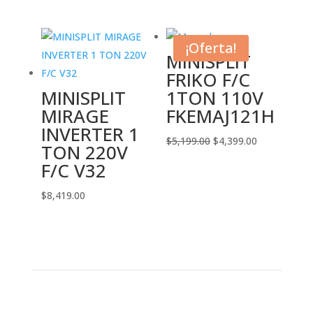
precio
precio
precio
precio
original
actual
original
actual
era:
es:
era:
es:
¡Oferta!
MINISPLIT
$8,929.00.
$5,199.00.
$7,599.00.
$5,099.00.
FRIKO F/C
MINISPLIT
1TON 110V
MIRAGE
FKEMAJ121H
INVERTER 1
El
El
$
5,199.00
$
4,399.00
TON 220V
precio
precio
F/C V32
original
actual
era:
es:
$
8,419.00
$5,199.00.
$4,399.00.