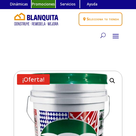
Dinámicas
Promociones
Servicios
Ayuda
Selecciona tu tienda
¡Oferta!