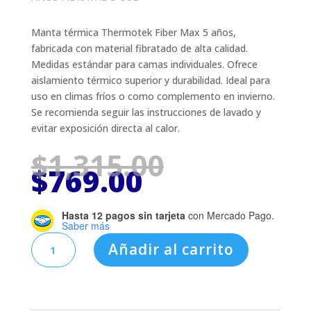
Manta térmica Thermotek Fiber Max 5 años,
fabricada con material fibratado de alta calidad.
Medidas estándar para camas individuales. Ofrece
aislamiento térmico superior y durabilidad. Ideal para
uso en climas fríos o como complemento en invierno.
Se recomienda seguir las instrucciones de lavado y
evitar exposición directa al calor.
El
$
1,315.00
El
precio
$
769.00
precio
original
actual
era:
Hasta 12 pagos sin tarjeta
es:
$1,315.00.
con Mercado Pago.
Saber más
$769.00.
THERMOTEK
Añadir al carrito
FIBER
MAX
5
AÑOS