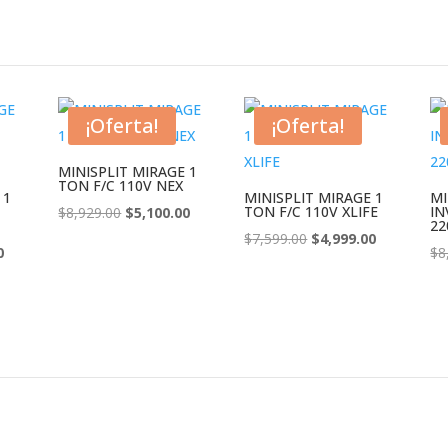
¡Oferta!
¡Oferta!
MINISPLIT MIRAGE 1
TON F/C 110V NEX
 1
MINISPLIT MIRAGE 1
MI
El
El
TON F/C 110V XLIFE
IN
$
8,929.00
$
5,100.00
22
precio
precio
El
El
$
7,599.00
$
4,999.00
El
0
$
8
original
actual
precio
precio
precio
era:
es:
original
actual
actual
$8,929.00.
$5,100.00.
era:
es:
es:
$7,599.00.
$4,999.00.
.
$5,599.00.