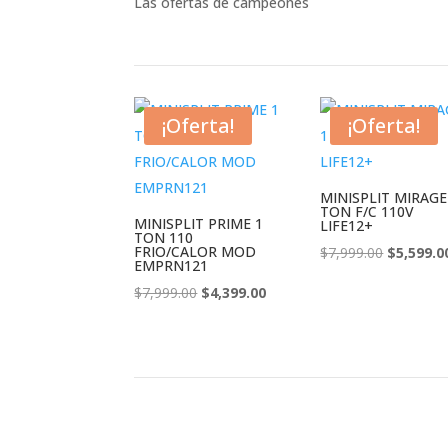
Las ofertas de campeones
¡Oferta!
¡Oferta!
MINISPLIT MIRAGE
TON F/C 110V
MINISPLIT PRIME 1
LIFE12+
TON 110
FRIO/CALOR MOD
El
$
7,999.00
$
5,599.0
EMPRN121
precio
El
El
$
7,999.00
$
4,399.00
original
precio
precio
era:
original
actual
$7,999.00
era:
es:
$7,999.00.
$4,399.00.