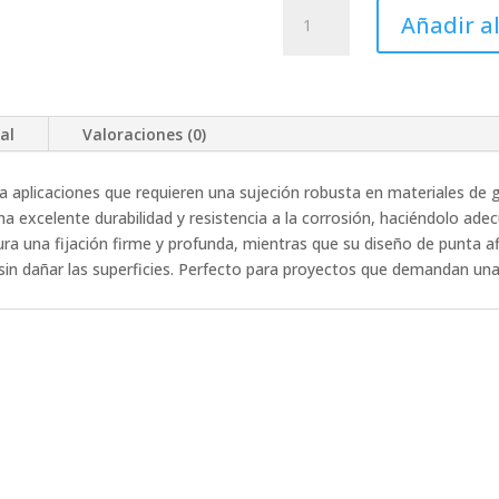
TORNILLO
Añadir al
PIJA
P/LAMINA
8
X
al
Valoraciones (0)
2
cantidad
 para aplicaciones que requieren una sujeción robusta en materiales 
 una excelente durabilidad y resistencia a la corrosión, haciéndolo a
ra una fijación firme y profunda, mientras que su diseño de punta afil
sin dañar las superficies. Perfecto para proyectos que demandan una 