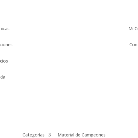
micas
Mi C
ciones
Con
icios
uda
Categorías
Material de Campeones