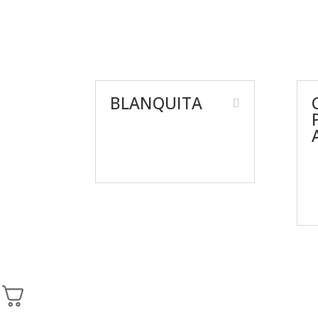
BLANQUITA
Nosotros
Giveaway’s
C
P