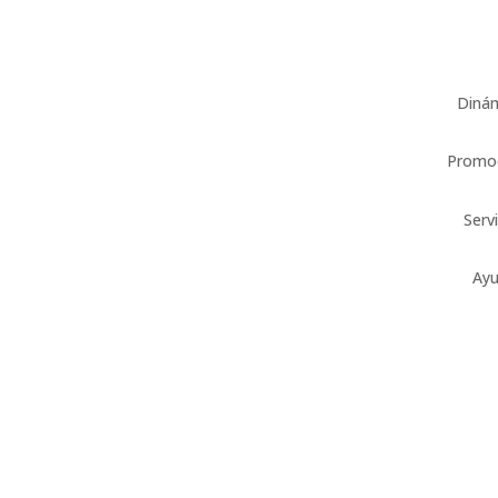
Diná
Promo
Serv
Ay