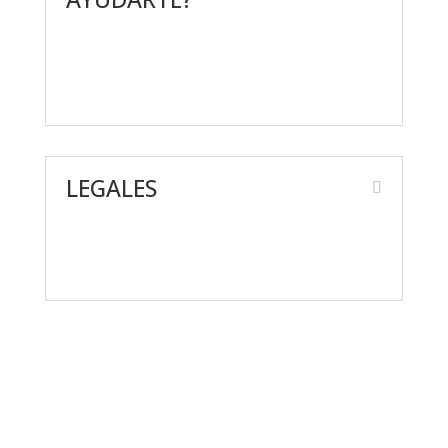
Contáctanos
Preguntas frecuentes
LEGALES
Aviso de Privacidad
Términos y condiciones