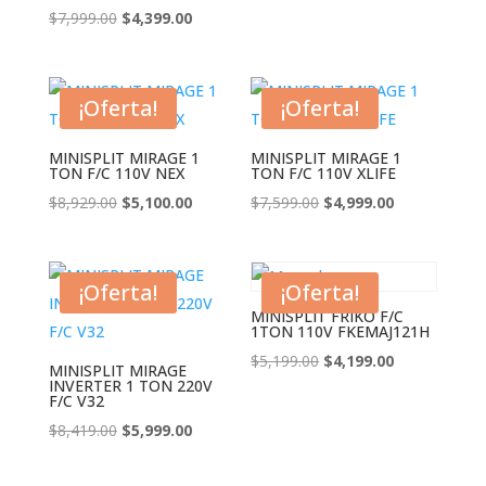
precio
precio
El
El
$
7,999.00
$
4,399.00
original
actual
precio
precio
era:
es:
original
actual
$7,999.00.
$5,599.00.
era:
es:
¡Oferta!
¡Oferta!
$7,999.00.
$4,399.00.
MINISPLIT MIRAGE 1
MINISPLIT MIRAGE 1
TON F/C 110V NEX
TON F/C 110V XLIFE
El
El
El
El
$
8,929.00
$
5,100.00
$
7,599.00
$
4,999.00
precio
precio
precio
precio
original
actual
original
actual
era:
es:
era:
es:
¡Oferta!
¡Oferta!
$8,929.00.
$5,100.00.
$7,599.00.
$4,999.00.
MINISPLIT FRIKO F/C
1TON 110V FKEMAJ121H
El
El
$
5,199.00
$
4,199.00
MINISPLIT MIRAGE
INVERTER 1 TON 220V
precio
precio
F/C V32
original
actual
El
El
$
8,419.00
$
5,999.00
era:
es:
precio
precio
$5,199.00.
$4,199.00.
original
actual