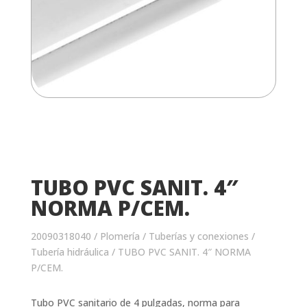
TUBO PVC SANIT. 4″
NORMA P/CEM.
20090318040
/
Plomería
/
Tuberías y conexiones
/
Tubería hidráulica
/ TUBO PVC SANIT. 4″ NORMA
P/CEM.
Tubo PVC sanitario de 4 pulgadas, norma para