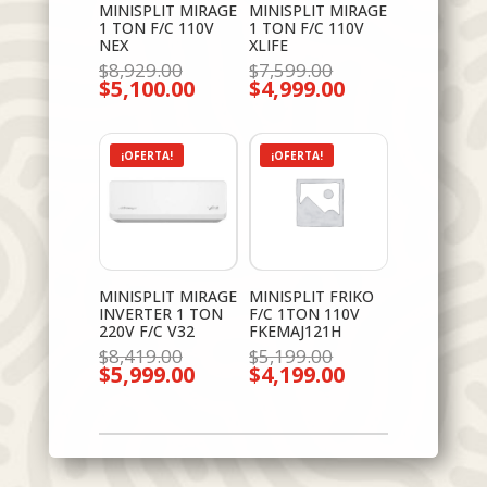
MINISPLIT MIRAGE
MINISPLIT MIRAGE
1 TON F/C 110V
1 TON F/C 110V
NEX
XLIFE
El
El
$
8,929.00
$
7,599.00
$
5,100.00
precio
$
4,999.00
precio
El
El
original
original
precio
precio
era:
era:
actual
actual
$8,929.00.
$7,599.00.
es:
es:
$5,100.00.
$4,999.00.
¡OFERTA!
¡OFERTA!
MINISPLIT MIRAGE
MINISPLIT FRIKO
INVERTER 1 TON
F/C 1TON 110V
220V F/C V32
FKEMAJ121H
El
El
$
8,419.00
$
5,199.00
$
5,999.00
precio
$
4,199.00
precio
El
El
original
original
precio
precio
era:
era:
actual
actual
$8,419.00.
$5,199.00.
es:
es:
$5,999.00.
$4,199.00.