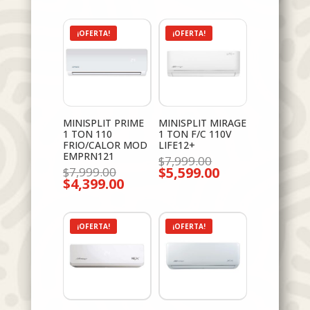
¡OFERTA!
¡OFERTA!
MINISPLIT PRIME
MINISPLIT MIRAGE
1 TON 110
1 TON F/C 110V
FRIO/CALOR MOD
LIFE12+
EMPRN121
El
$
7,999.00
El
$
5,599.00
precio
$
7,999.00
El
$
4,399.00
precio
original
El
precio
original
era:
precio
actual
era:
$7,999.00.
actual
es:
$7,999.00.
es:
$5,599.00.
$4,399.00.
¡OFERTA!
¡OFERTA!