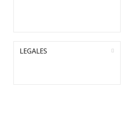
Contáctanos
Preguntas frecuentes
LEGALES
Aviso de Privacidad
Términos y condiciones