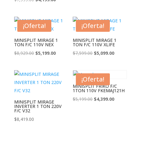
original
actual
precio
precio
era:
es:
original
actual
$7,999.00.
$5,999.00.
era:
es:
¡Oferta!
¡Oferta!
$7,999.00.
$4,199.00.
MINISPLIT MIRAGE 1
MINISPLIT MIRAGE 1
TON F/C 110V NEX
TON F/C 110V XLIFE
El
El
El
El
$
8,929.00
$
5,199.00
$
7,599.00
$
5,099.00
precio
precio
precio
precio
original
actual
original
actual
era:
es:
era:
es:
¡Oferta!
$8,929.00.
$5,199.00.
$7,599.00.
$5,099.00.
MINISPLIT FRIKO F/C
1TON 110V FKEMAJ121H
El
El
$
5,199.00
$
4,399.00
MINISPLIT MIRAGE
INVERTER 1 TON 220V
precio
precio
F/C V32
original
actual
$
8,419.00
era:
es:
$5,199.00.
$4,399.00.