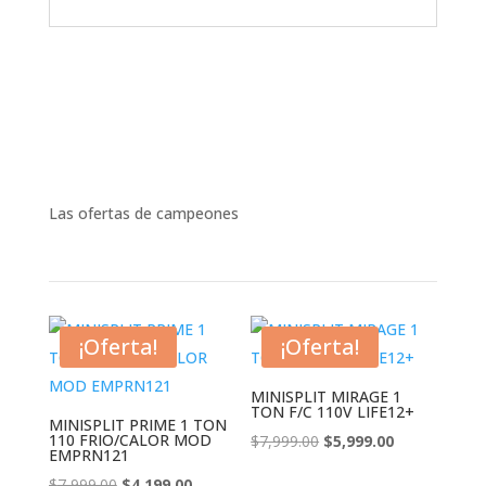
Las ofertas de campeones
¡Oferta!
¡Oferta!
MINISPLIT MIRAGE 1
TON F/C 110V LIFE12+
MINISPLIT PRIME 1 TON
110 FRIO/CALOR MOD
El
El
$
7,999.00
$
5,999.00
EMPRN121
precio
precio
El
El
$
7,999.00
$
4,199.00